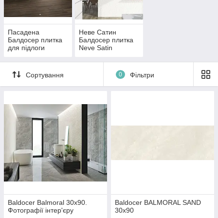
Пасадена
Невe Сатин
Балдосер плитка
Балдосер плитка
для підлоги
Neve Satin
Baldocer Pasadena
Сортування
0
Фільтри
Baldocer Balmoral 30x90.
Baldocer BALMORAL SAND
Фотографії інтер'єру
30x90