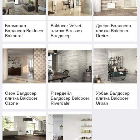
Балморал
Baldocer Velvet
Дреіре Балдосер
Балдосер Baldocer
плитка Вельвет
плитка Baldocer
Balmoral
Балдосер
Dreire
Озон Балдосер
Рівердейл
Урбан Балдосер
плитка Baldocer
Балдосер Baldocer
плитка Baldocer
Ozone
Riverdale
Urban