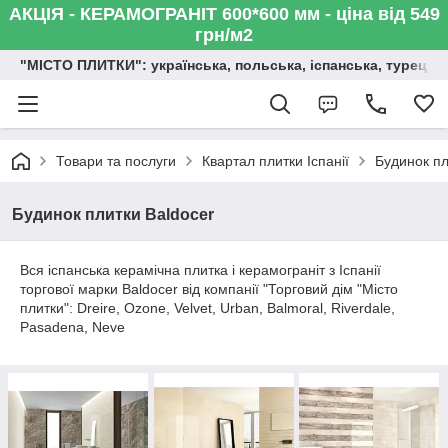
АКЦІЯ - КЕРАМОГРАНІТ 600*600 мм - ціна від 549
грн/м2
"МІСТО ПЛИТКИ": українська, польська, іспанська, турецька,
Товари та послуги
Квартал плитки Іспанії
Будинок пл
Будинок плитки Baldocer
Вся іспанська керамічна плитка і керамограніт з Іспанії
торгової марки Baldocer від компанії "Торговий дім "Місто
плитки": Dreire, Ozone, Velvet, Urban, Balmoral, Riverdale,
Pasadena, Neve