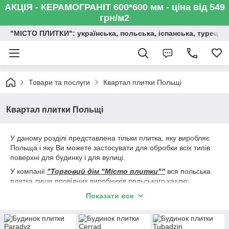
АКЦІЯ - КЕРАМОГРАНІТ 600*600 мм - ціна від 549
грн/м2
"МІСТО ПЛИТКИ": українська, польська, іспанська, турецька,
Товари та послуги
Квартал плитки Польщі
Квартал плитки Польщі
У даному розділі представлена тільки плитка, яку виробляє
Польща і яку Ви можете застосувати для обробки всіх типів
поверхні для будинку і для вулиці.
У компанії
"Торговий дім "Місто плитки""
вся польська
плитка лише провідних виробників польського кахлю:
Paradyz / Парадиж / Парадіз;
Показати все
Tubadzin / Тубадзін;
Ceramica Marconi / Кераміка Марконі;