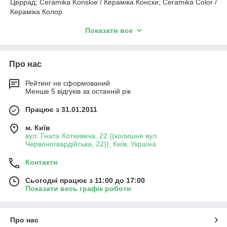
Церрад; Ceramika Konskie / Кераміка Конски; Ceramika Color /
Кераміка Колор
яка відрізняється і класифікується за:
Показати все
Матеріалом:
керамограніт / керамогранітна плитка;
кераміка / керамічна плитка; клінкер / клінкерна плитка
Малюнком / Дизайном:
під дерево; під мармур; під
Про нас
камінь; під цемент; флора; абстракція; моноколор /
моноколір
Рейтинг не сформований
Менше 5 відгуків за останній рік
Призначенням:
плитка для підлоги / плитка на
підлогу; плитка для стін / плитка на стіни; плитка для
Працює з 31.01.2011
стін і підлоги; плитка у ванну / плитка для ванної;
плитка у вітальню / плитка для вітальні; плитка для
м. Київ
кухні / плитка на кухню; плитка для коридору / плитка
вул. Гната Хоткевича, 22 ((колишня вул.
коридор
Червоногвардійська, 22)), Київ, Україна
Типом поверхні:
матова; глянсова; полірована;
Контакти
люстр
Сьогодні працює з 11:00 до 17:00
Видом поверхні:
гладка / не рельєфна; хвиля;
Показати весь графік роботи
імітація матеріалу; об'ємне зображення; геометрична
Видом обробки граней плитки:
ректифікат
(обрізна); не ректифікат (не обрізна)
Про нас