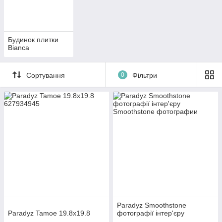
імітація матеріалу; об'ємне зображення; геометрична
Видом обробки граней плитки:
ректифікат
(обрізна); не ректифікат (не обрізна)
Будинок плитки
Bianca
Сортування
0
Фільтри
Paradyz Smoothstone
Paradyz Tamoe 19.8x19.8
фотографії інтер'єру