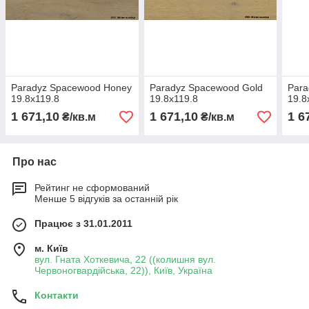
Paradyz Spacewood Honey
Paradyz Spacewood Gold
Para
19.8x119.8
19.8x119.8
19.8
1 671,10
1 671,10
1 6
₴/кв.м
₴/кв.м
Про нас
Рейтинг не сформований
Менше 5 відгуків за останній рік
Працює з 31.01.2011
м. Київ
вул. Гната Хоткевича, 22 ((колишня вул.
Червоногвардійська, 22)), Київ, Україна
Контакти