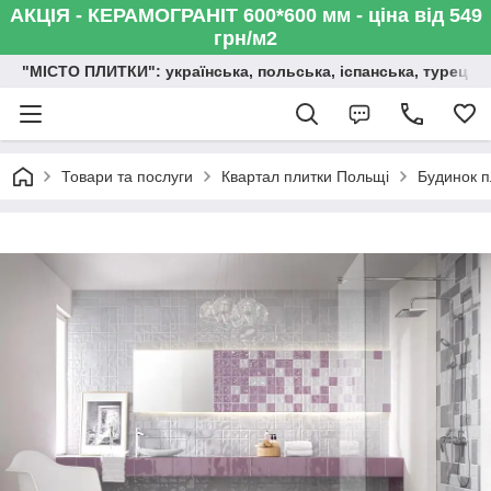
АКЦІЯ - КЕРАМОГРАНІТ 600*600 мм - ціна від 549
грн/м2
"МІСТО ПЛИТКИ": українська, польська, іспанська, турецька,
Товари та послуги
Квартал плитки Польщі
Будинок п