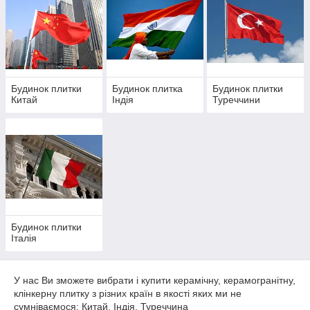
У нас Ви зможете ознайомитися, вибрати і купити
китайську
,
індійську
,
т
урецьку
плитку, яка відрізняється і
класифікується за:
Розміром / Форматом
Типом поверхні /
Видом поверхні
60х60 см / 600х600 мм
Будинок плитки
Будинок плитка
Будинок плитки
Матова
Китай
Індія
Туреччини
60х90 см / 600х900 мм
Полірована
45х90 см / 450х900 мм
Глянцева
60х90 см / 600х900 мм
Структурна
40х80 см / 400х800 мм
Фактурна
80х80 см / 800х800 мм
Гладка
60х120 см / 600х1200 мм
Призначенням
Матеріалом
Для стін / для підлоги / для
Будинок плитки
Керамічна плитка /
Італія
фасаду
Кераміка
Всередині приміщень /
Керамогранітна плитка /
зовні будівлі
Керамограніт
У нас Ви зможете вибрати і купити керамічну, керамогранітну,
клінкерну плитку з різних країн в якості яких ми не
сумніваємося: Китай, Індія, Туреччина