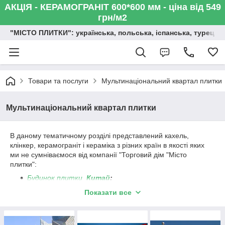
АКЦІЯ - КЕРАМОГРАНІТ 600*600 мм - ціна від 549
грн/м2
"МІСТО ПЛИТКИ": українська, польська, іспанська, турецька,
Товари та послуги
Мультинаціональний квартал плитки
Мультинаціональний квартал плитки
В даному тематичному розділі представлений кахель,
клінкер, керамограніт і кераміка з різних країн в якості яких
ми не сумніваємося від компанії "Торговий дім "Місто
плитки":
Будинок плитки
Китай
;
Будинок плитки
Індія
;
Показати все
Будинок плитки Туреччина
;
Будинок плитки Італія