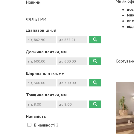
Ми як оф
Новини
дос
мак
ФІЛЬТРИ
опе
від
Діапазон цін, ₴
Довжина плитки, мм
Ширина плитки, мм
Товщина плитки, мм
Наявність
В наявності
2