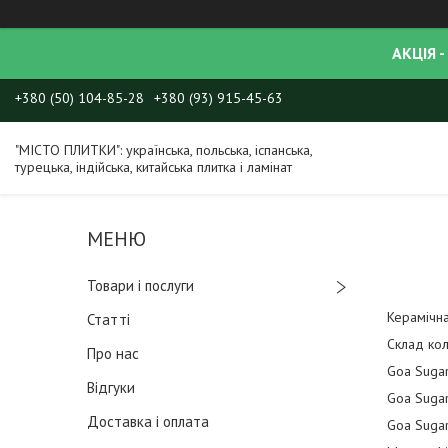
АКЦІЯ -
+380 (50) 104-85-28
+380 (93) 915-45-63
"МІСТО ПЛИТКИ": українська, польська, іспанська,
турецька, індійська, китайська плитка і ламінат
Товари і послуги
Керамічна
Статті
Склад кол
Про нас
Goa Sugar
Відгуки
Goa Sugar
Доставка і оплата
Goa Sugar