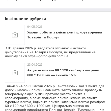
Інші новини рубрики
04.05.2026
Умови роботи з клієнтами і ціноутворення
Товарів та Послуг
З 01 травня 2026 р. вводяться уточнюючі аспекти
ціноутворення на Товари і Послуги, які представлені на
нашому сайті https://gorod-plitki.com.ua
23.04.2026
Акція — плитка 60 * 120 см / керамограніт
600 * 1200 мм — знижка 15%
Тільки з 24 по 30 квітня 2026 р.. виставковий зал "Плитка для
дому" / магазин плитки і ламіната "Місто плитки" проводить
генеральну акцію, у якій братиме участь плитка з
керамограніту, а саме польська плитка, іспанська плитка,
турецька плитка, індійська плитка, китайська плитка розміром
60 х 120 см / 600 х 1200 мм. Центральна знижка на
керамограніт виробництва Польща, Іспанія, Туреччина, Індія,