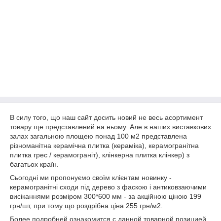
В силу того, що наш сайт досить новий не весь асортимент
товару ще представлений на ньому. Але в наших виставкових
залах загальною площею понад 100 м2 представлена
різноманітна керамічна плитка (кераміка), керамогранітна
плитка грес / керамограніт), клінкерна плитка клінкер) з
багатьох країн.
Сьогодні ми пропонуємо своїм клієнтам новинку -
керамогранітні сходи під дерево з фаскою і антиковзаючими
висіканнями розміром 300*600 мм - за акційною ціною 199
грн/шт, при тому що роздрібна ціна 255 грн/м2.
Более подробней ознакомится с данной товарной позицией