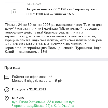
23.04.2026
Акція — плитка 60 * 120 см / керамограніт
600 * 1200 мм — знижка 15%
Тільки з 24 по 30 квітня 2026 р.. виставковий зал "Плитка для
дому" / магазин плитки і ламіната "Місто плитки" проводить
генеральну акцію, у якій братиме участь плитка з
керамограніту, а саме польська плитка, іспанська плитка,
турецька плитка, індійська плитка, китайська плитка розміром
60 х 120 см / 600 х 1200 мм. Центральна знижка на
керамограніт виробництва Польща, Іспанія, Туреччина, Індія,
Китай — становитиме 15%
Про нас
Рейтинг не сформований
Менше 5 відгуків за останній рік
Працює з 31.01.2011
м. Київ
вул. Гната Хоткевича, 22 ((колишня вул.
Червоногвардійська, 22)), Київ, Україна