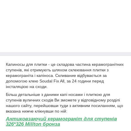
Капиносы для плитки - це складова частина керамогранітних
ступенів, які отримують шляхом склеювання плитки з
керамограніта і капіноса. Скливание відбувається за
допомогою клею Soudal Fix All, за 24 години перед
інсталяцією на сходи.
Більш детальніше з даними капі носами і плиткою для
ступенів вуличних сходів Ви зможете у відповідному розділі
нашого сайту, перейшовши туди з активним посиланням, що
вказана нижче клікнувши по ній:
Антиковзаючий керамограніт для ступенів
326*326 Millton бронза