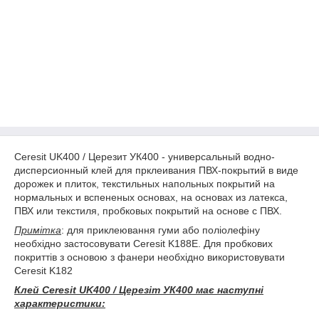
Ceresit UK400 / Церезит УК400 - универсальный водно-
дисперсионный клей для прклеивания ПВХ-покрытий в виде
дорожек и плиток, текстильных напольных покрытий на
нормальных и вспененых основах, на основах из латекса,
ПВХ или текстиля, пробковых покрытий на основе с ПВХ.
Примітка
: для приклеювання гуми або поліолефіну
необхідно застосовувати Ceresit K188E. Для пробкових
покриттів з основою з фанери необхідно використовувати
Ceresit K182
Клей Ceresit UK400 / Церезіт УК400 має наступні
характеристики: