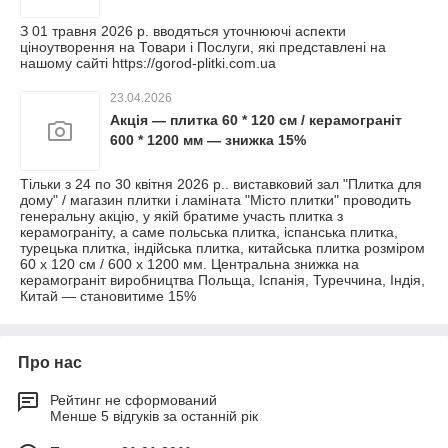
З 01 травня 2026 р. вводяться уточнюючі аспекти
ціноутворення на Товари і Послуги, які представлені на
нашому сайті https://gorod-plitki.com.ua
23.04.2026
Акція — плитка 60 * 120 см / керамограніт
600 * 1200 мм — знижка 15%
Тільки з 24 по 30 квітня 2026 р.. виставковий зал "Плитка для
дому" / магазин плитки і ламіната "Місто плитки" проводить
генеральну акцію, у якій братиме участь плитка з
керамограніту, а саме польська плитка, іспанська плитка,
турецька плитка, індійська плитка, китайська плитка розміром
60 х 120 см / 600 х 1200 мм. Центральна знижка на
керамограніт виробництва Польща, Іспанія, Туреччина, Індія,
Китай — становитиме 15%
Про нас
Рейтинг не сформований
Менше 5 відгуків за останній рік