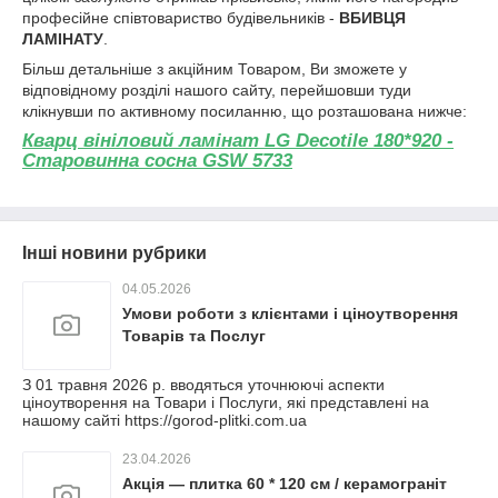
професійне співтовариство будівельників -
ВБИВЦЯ
ЛАМІНАТУ
.
Більш детальніше з акційним Товаром, Ви зможете у
відповідному розділі нашого сайту, перейшовши туди
клікнувши по активному посиланню, що розташована нижче:
Кварц вініловий ламінат LG Decotile 180*920 -
Старовинна сосна GSW 5733
Інші новини рубрики
04.05.2026
Умови роботи з клієнтами і ціноутворення
Товарів та Послуг
З 01 травня 2026 р. вводяться уточнюючі аспекти
ціноутворення на Товари і Послуги, які представлені на
нашому сайті https://gorod-plitki.com.ua
23.04.2026
Акція — плитка 60 * 120 см / керамограніт