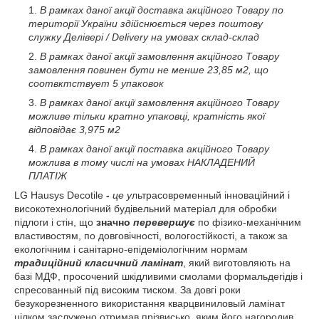
В рамках даної акції доставка акційного Товару по
території України здійснюється через поштову
служку Делівері / Delivery на умовах склад-склад
В рамках даної акції замовлення акційного Товару
замовлення повинен бути не менше 23,85 м2, що
соотвктствует 5 упаковок
В рамках даної акції замовлення акційного Товару
можливе тільки кратно упаковці, кратність якої
відповідає 3,975 м2
В рамках даної акції поставка акційного Товару
можлива в тому числі на умовах НАКЛАДЕНИЙ
ПЛАТІЖ
LG Hausys Decotile
-
це
у
льтрасовременный інноваційний і
високотехнологічний будівельний матеріал для обробки
підлоги і стін, що
значно
перевершує
по фізико-механічним
властивостям, по довговічності, вологостійкості, а також за
екологічним і санітарно-епідеміологічним нормам
традиційний класичний ламінат
, який виготовляють на
базі МДФ, просочений шкідливими смолами формальдегідів і
спресованный під високим тиском. За довгі роки
безукорезненного використання кварцвиниловый ламінат
цілком заслужено отримав прізвисько, яким його нагородив