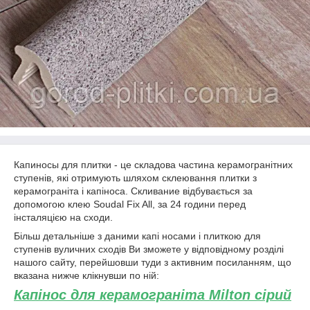
Капиносы для плитки - це складова частина керамогранітних
ступенів, які отримують шляхом склеювання плитки з
керамограніта і капіноса. Скливание відбувається за
допомогою клею Soudal Fix All, за 24 години перед
інсталяцією на сходи.
Більш детальніше з даними капі носами і плиткою для
ступенів вуличних сходів Ви зможете у відповідному розділі
нашого сайту, перейшовши туди з активним посиланням, що
вказана нижче клікнувши по ній:
Капінос для керамограніта Milton сірий