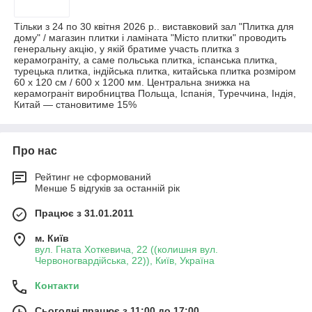
Тільки з 24 по 30 квітня 2026 р.. виставковий зал "Плитка для
дому" / магазин плитки і ламіната "Місто плитки" проводить
генеральну акцію, у якій братиме участь плитка з
керамограніту, а саме польська плитка, іспанська плитка,
турецька плитка, індійська плитка, китайська плитка розміром
60 х 120 см / 600 х 1200 мм. Центральна знижка на
керамограніт виробництва Польща, Іспанія, Туреччина, Індія,
Китай — становитиме 15%
Про нас
Рейтинг не сформований
Менше 5 відгуків за останній рік
Працює з 31.01.2011
м. Київ
вул. Гната Хоткевича, 22 ((колишня вул.
Червоногвардійська, 22)), Київ, Україна
Контакти
Сьогодні працює з 11:00 до 17:00