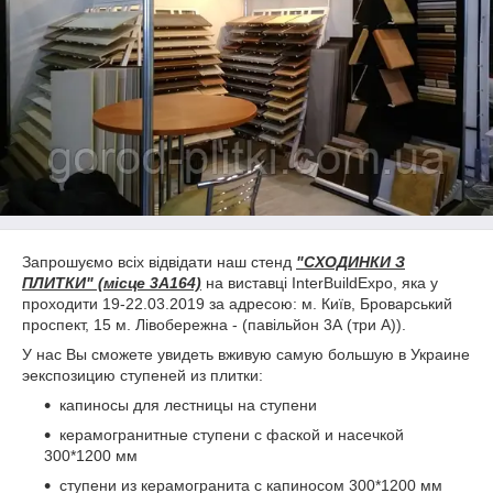
Запрошуємо всіх відвідати наш стенд
"СХОДИНКИ З
ПЛИТКИ" (місце 3А164)
на виставці InterBuildExpo, яка у
проходити 19-22.03.2019 за адресою: м. Київ, Броварський
проспект, 15 м. Лівобережна - (павільйон 3А (три А)).
У нас Вы сможете увидеть вживую самую большую в Украине
эекспозицию ступеней из плитки:
капиносы для лестницы на ступени
керамогранитные ступени с фаской и насечкой
300*1200 мм
ступени из керамогранита с капиносом 300*1200 мм