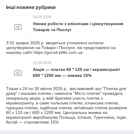
Інші новини рубрики
04.05.2026
Умови роботи з клієнтами і ціноутворення
Товарів та Послуг
З 01 травня 2026 р. вводяться уточнюючі аспекти
ціноутворення на Товари і Послуги, які представлені на
нашому сайті https://gorod-plitki.com.ua
23.04.2026
Акція — плитка 60 * 120 см / керамограніт
600 * 1200 мм — знижка 15%
Тільки з 24 по 30 квітня 2026 р.. виставковий зал "Плитка для
дому" / магазин плитки і ламіната "Місто плитки" проводить
генеральну акцію, у якій братиме участь плитка з
керамограніту, а саме польська плитка, іспанська плитка,
турецька плитка, індійська плитка, китайська плитка розміром
60 х 120 см / 600 х 1200 мм. Центральна знижка на
керамограніт виробництва Польща, Іспанія, Туреччина, Індія,
Китай — становитиме 15%