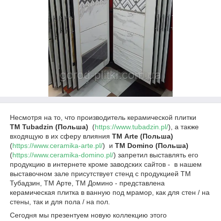
Несмотря на то, что производитель керамической плитки
ТМ Tubadzin (Польша)
(
https://www.tubadzin.pl/
), а также
входящую в их сферу влияния
ТМ Arte (Польша)
(
https://www.ceramika-arte.pl/
) и
ТМ Domino (Польша)
(
https://www.ceramika-domino.pl/
) запретил выставлять его
продукцию в интернете кроме заводских сайтов - в нашем
выставочном зале присутствует стенд с продукцией ТМ
Тубадзин, ТМ Арте, ТМ Домино - представлена
керамическая плитка в ванную под мрамор, как для стен / на
стены, так и для пола / на пол.
Сегодня мы презентуем новую коллекцию этого