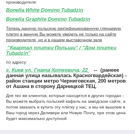
производителя:
Bonella White Domino Tubadzin
Bonella Graphite Domino Tubadzin
Теперь данную польскую ректифицированную глянцевую
плитку в ванную Вы можете увидеть не только на сайте
производителя, но и в нашем выставочном зале
"Квартал плитки Польши" / "Дом плитки
Tubadzin"
по адресу:
г. Киев ул. Гната Хоткевича, 22
-- (ранеее
данная улица называлась Красногвардейская) -
район станции метро Черниговская, 200 метров
от Ашана в сторону Дарницкой ТЕЦ.
Для тех же клиентов, которые находятся в других городах -
Вы можете выбрать польский кафель на заводском сайте, а
потом заказать и купить эту плитку у нас, а мы её вышлем в
Ваш город через Деливери или Новую Почту, при этом цена
будет максимально доступной.