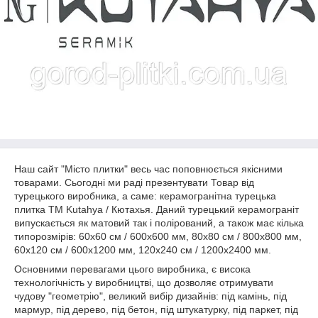
Наш сайт "Місто плитки" весь час поповнюється якісними
товарами. Сьогодні ми раді презентувати Товар від
турецького виробника, а саме: керамогранітна турецька
плитка ТМ Kutahya / Кютахья. Даний турецький керамограніт
випускається як матовий так і полірований, а також має кілька
типорозмірів: 60х60 см / 600х600 мм, 80х80 см / 800х800 мм,
60х120 см / 600х1200 мм, 120х240 см / 1200х2400 мм.
Основними перевагами цього виробника, є висока
технологічність у виробництві, що дозволяє отримувати
чудову "геометрію", великий вибір дизайнів: під камінь, під
мармур, під дерево, під бетон, під штукатурку, під паркет, під