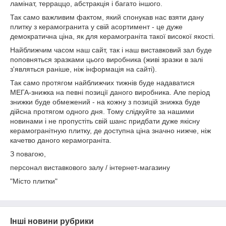
ламінат, терраццо, абстракція і багато іншого.
Так само важливим фактом, який спонукав нас взяти дану
плитку з керамогранита у свій асортимент - це дуже
демократична ціна, як для керамограніта такої високої якості.
Найближчим часом наш сайт, так і наш виставковий зал буде
поповняться зразками цього виробника (живі зразки в залі
з'являться раніше, ніж інформація на сайті).
Так само протягом найближчих тижнів буде надаватися
МЕГА-знижка на певні позиції даного виробника. Але період
знижки буде обмежений - на кожну з позицій знижка буде
дійсна протягом одного дня. Тому слідкуйте за нашими
новинами і не пропустіть свій шанс придбати дуже якісну
керамогранітную плитку, де доступна ціна значно нижче, ніж
качетво даного керамограніта.
З повагою,
персонал виставкового залу / інтернет-магазину
"Місто плитки"
Інші новини рубрики