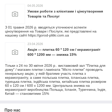
04.05.2026
Умови роботи з клієнтами і ціноутворення
Товарів та Послуг
З 01 травня 2026 р. вводяться уточнюючі аспекти
ціноутворення на Товари і Послуги, які представлені на
нашому сайті https://gorod-plitki.com.ua
23.04.2026
Акція — плитка 60 * 120 см / керамограніт
600 * 1200 мм — знижка 15%
Тільки з 24 по 30 квітня 2026 р.. виставковий зал "Плитка для
дому" / магазин плитки і ламіната "Місто плитки" проводить
генеральну акцію, у якій братиме участь плитка з
керамограніту, а саме польська плитка, іспанська плитка,
турецька плитка, індійська плитка, китайська плитка розміром
60 х 120 см / 600 х 1200 мм. Центральна знижка на
керамограніт виробництва Польща, Іспанія, Туреччина, Індія,
Китай — становитиме 15%
Про нас