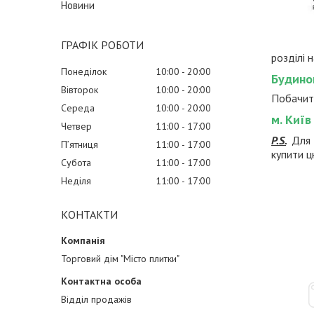
Новини
ГРАФІК РОБОТИ
розділі 
Понеділок
10:00
20:00
Будино
Вівторок
10:00
20:00
Побачити
Середа
10:00
20:00
м. Київ
Четвер
11:00
17:00
P.S.
Для 
Пʼятниця
11:00
17:00
купити ц
Субота
11:00
17:00
Неділя
11:00
17:00
КОНТАКТИ
Торговий дім "Місто плитки"
Відділ продажів