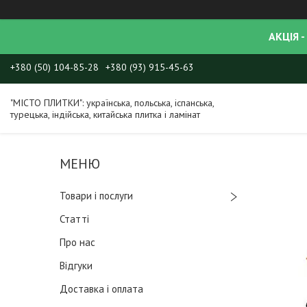
АКЦІЯ -
+380 (50) 104-85-28
+380 (93) 915-45-63
"МІСТО ПЛИТКИ": українська, польська, іспанська,
турецька, індійська, китайська плитка і ламінат
Товари і послуги
Статті
Про нас
Відгуки
Доставка і оплата