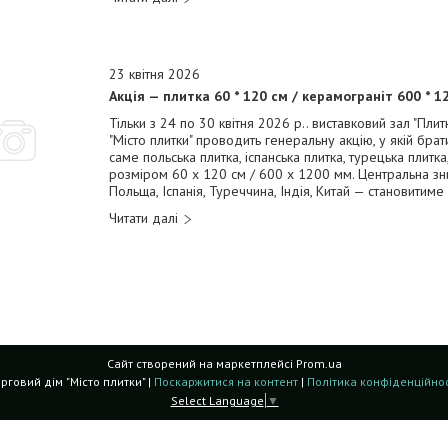
23 квітня 2026
Акція — плитка 60 * 120 см / керамограніт 600 * 
Тільки з 24 по 30 квітня 2026 р.. виставковий зал "Плит
"Місто плитки" проводить генеральну акцію, у якій брат
саме польська плитка, іспанська плитка, турецька плитка,
розміром 60 х 120 см / 600 х 1200 мм. Центральна з
Польща, Іспанія, Туреччина, Індія, Китай — становитим
Сайт створений на маркетплейсі
Prom.ua
Торговий дім "Місто плитки" |
Поскаржитися на контент
|
Політика конфіденційнос
Select Language
▼