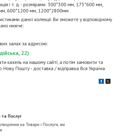
ція і т. д. - розмірами: 300*300 мм, 175*600 мм,
 мм, 600*1200 мм, 1200*2800мм
истиками даної колекції Ви зможете у відповідному
зано нижче:
ових залах за адресою:
дійська, 22)
рати кахель на нашому сайті, а потім замовити та
бо Нову Пошту - доставка / відправка Вся Україна
 та Послуг
творення на Товари і Послуги, які
a