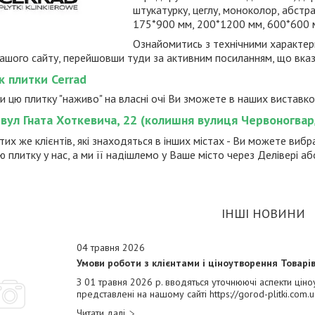
штукатурку, цеглу, моноколор, абстрак
175*900 мм, 200*1200 мм, 600*600
Ознайомитись з технічними характер
нашого сайту, перейшовши туди за активним посиланням, що вка
к плитки Cerrad
 цю плитку "наживо" на власні очі Ви зможете в наших виставк
 вул Гната Хоткевича, 22 (колишня вулиця Червоногвар
тих же клієнтів, які знаходяться в інших містах - Ви можете виб
ю плитку у нас, а ми її надішлемо у Ваше місто через Делівері а
ІНШІ НОВИНИ
04 травня 2026
Умови роботи з клієнтами і ціноутворення Товарів
З 01 травня 2026 р. вводяться уточнюючі аспекти ціноу
представлені на нашому сайті https://gorod-plitki.com.u