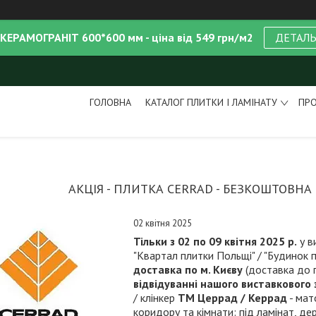
 КЕРАМОГРАНІТ 600*600 мм - ціна від 549 грн/м2
ДЕТАЛ
ГОЛОВНА
КАТАЛОГ ПЛИТКИ І ЛАМІНАТУ
ПРО
АКЦІЯ - ПЛИТКА CERRAD - БЕЗКОШТОВН
02 квітня 2025
Тільки з 02
по 09
квітня 2025 р.
у в
"Квартал плитки Польщі" / "Будинок 
доставка по м. Києву
(доставка до п
відвідуванні нашого виставкового 
/ клінкер
ТМ Церрад / Керрад
- мат
коридору та кімнати: під ламінат, дер