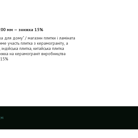
1200 мм — знижка 15%
ка для дому" / магазин плитки і ламіната
име участь плитка з керамограніту, а
 індійська плитка, китайська плитка
нижка на керамограніт виробництва
е 15%
ті