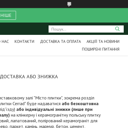
ЬНІШЕ
 НАС
КОНТАКТИ
ДОСТАВКА ТА ОПЛАТА
АКЦІЇЇ ТА НОВИНИ
ПОШИРЕНІ ПИТАННЯ
А ДОСТАВКА АБО ЗНИЖКА
иставковому залі "Місто плитки", зокрема розділ
плитки Cerrad" буде надаватися
або безкоштовна
ід'їзду)
або індивідуальні знижки (лише при
залу)
на клінкерну і керамогранітну польську плитку
овий, лапатований, полірований керамограніт для
ево, паркет, камінь, мармур, бетон, цемент,