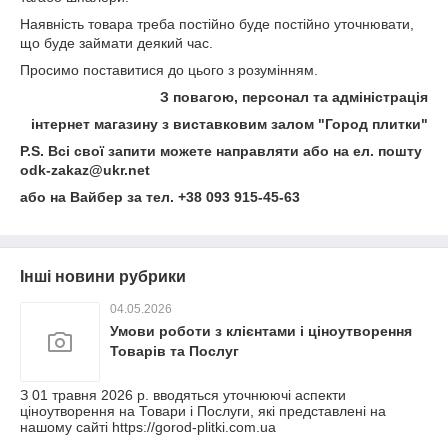
Наявність товара треба постійно буде постійно уточнювати,
що буде займати деякий час.
Просимо поставитися до цього з розумінням.
З повагою, персонал та адміністрація
інтернет магазину з виставковим залом "Город плитки"
P.S. Всі свої запити можете направляти або на ел. пошту
odk-zakaz@ukr.net
або на Вайбер за тел. +38 093 915-45-63
Інші новини рубрики
04.05.2026
Умови роботи з клієнтами і ціноутворення
Товарів та Послуг
З 01 травня 2026 р. вводяться уточнюючі аспекти
ціноутворення на Товари і Послуги, які представлені на
нашому сайті https://gorod-plitki.com.ua