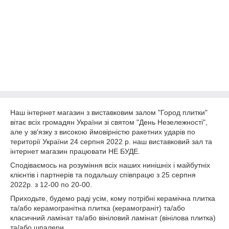
Наш інтернет магазин з виставковим залом "Город плитки"
вітає всіх громадян України зі святом "День Незележності",
але у зв'язку з високою ймовірністю ракетних ударів по
території України 24 серпня 2022 р. наш виставковий зал та
інтернет магазин працювати НЕ БУДЕ.
Сподіваємось на розуміння всіх наших нинішніх і майбутніх
клієнтів і партнерів та подальшу співпрацю з 25 серпня
2022р. з 12-00 по 20-00.
Приходьте, будемо раді усім, кому потрібні керамічна плитка
та/або керамогранітна плитка (керамограніт) та/або
класичний ламінат та/або вініловий ламінат (вінілова плитка)
та/або шпалери.