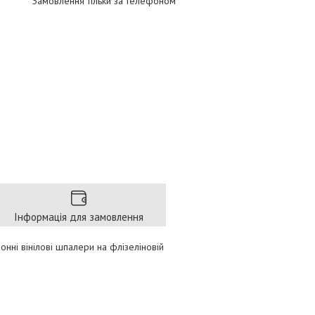
Замовлення тільки за телефоном
Інформація для замовлення
нні вінілові шпалери на флізеліновій