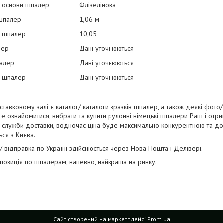
л основи шпалер
Флізелінова
шпалер
1,06 м
 шпалер
10,05
лер
Дані уточнюються
палер
Дані уточнюються
 шпалер
Дані уточнюються
иставковому залі є каталог/ каталоги зразків шпалер, а також деякі фото
е ознайомитися, вибрати та купити рулонні німецькі шпалери Раш і отрима
служби доставки, водночас ціна буде максимально конкурентною та до
ься з Києва.
/ відправка по Україні здійснюється через Нова Пошта і Делівері.
озиція по шпалерам, напевно, найкраща на ринку.
Сайт створений на маркетплейсі
Prom.ua