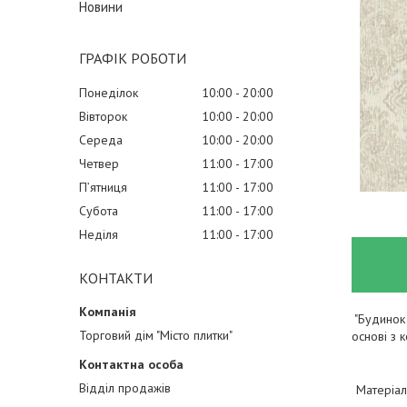
Новини
ГРАФІК РОБОТИ
Понеділок
10:00
20:00
Вівторок
10:00
20:00
Середа
10:00
20:00
Четвер
11:00
17:00
Пʼятниця
11:00
17:00
Субота
11:00
17:00
Неділя
11:00
17:00
КОНТАКТИ
"Будинок 
Торговий дім "Місто плитки"
основі з 
Відділ продажів
Матеріа