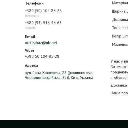
Матеріа
+380 (50) 104-85-28
Ширина 
Вероніка
Довжина
+380 (93) 915-45-63
Тон шпа
Сергій
Колір ш
odk-zakaz@ukr.net
Малюнок
+380 50 104-85-28
У нас у в
Ви зможет
працюють 
вул. Гната Хоткевича, 22 ((колишня вул.
Червоногвардійська, 22)), Київ, Україна
відбуваєт
Доставка 
Наша проп