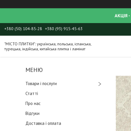
АКЦІЯ -
+380 (50) 104-85-28
+380 (93) 915-45-63
"МІСТО ПЛИТКИ": українська, польська, іспанська,
турецька, індійська, китайська плитка і ламінат
Товари і послуги
Статті
Про нас
Відгуки
Доставка і оплата