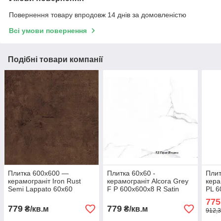
Повернення товару впродовж 14 днів за домовленістю
Всі умови повернення
Подібні товари компанії
Плитка 600х600 —
Плитка 60х60 -
Плит
керамограніт Iron Rust
керамограніт Alcora Grey
кера
Semi Lappato 60x60
F P 600x600x8 R Satin
PL 6
775
779
779
₴/кв.м
₴/кв.м
912,3