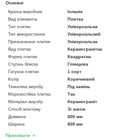
Основні
Країна виробник
Іспанія
Вид елемента
Плитка
Тип плитки
Універсальна
Тип використання
Універсальний
Призначення плитки
Універсальна
Вид плитки
Керамогранітна
Форма плитки
Квадратна
Ступінь блиску
Глянцева
Ґатунок плитки
1 сорт
Колір
Коричневий
Тематика виробу
Під камінь
Морозостійка плитка
Так
Матеріал виробу
Керамограніт
Спосіб монтажу
Зі швом
Довжина
600 мм
Ширина
600 мм
Приховати