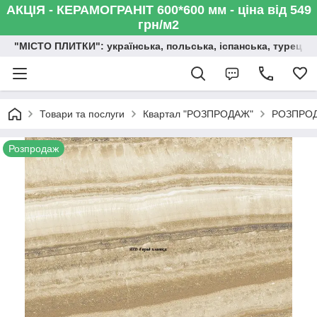
АКЦІЯ - КЕРАМОГРАНІТ 600*600 мм - ціна від 549
грн/м2
"МІСТО ПЛИТКИ": українська, польська, іспанська, турецька,
Товари та послуги
Квартал "РОЗПРОДАЖ"
РОЗПРОДА
Розпродаж