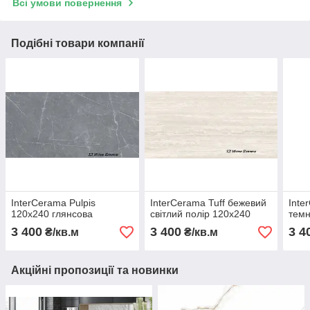
Всі умови повернення
Подібні товари компанії
InterCerama Pulpis
InterCerama Tuff бежевий
Inte
120х240 глянсова
світлий полір 120х240
темн
3 400
3 400
3 4
₴/кв.м
₴/кв.м
Акційні пропозиції та новинки