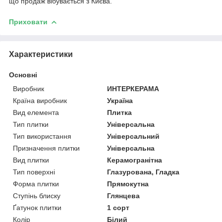
що продаж вібувається з Києва.
Приховати
Характеристики
Основні
Виробник
ИНТЕРКЕРАМА
Країна виробник
Україна
Вид елемента
Плитка
Тип плитки
Універсальна
Тип використання
Універсальний
Призначення плитки
Універсальна
Вид плитки
Керамогранітна
Тип поверхні
Глазурована, Гладка
Форма плитки
Прямокутна
Ступінь блиску
Глянцева
Ґатунок плитки
1 сорт
Колір
Білий