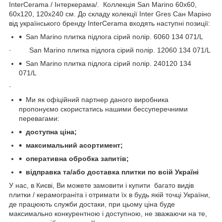
InterCerama / Інтеркерама/. Коллекція San Marino 60х60,
60х120, 120х240 см. До складу колекції Inter Gres Сан Маріно
від українського бренду InterCerama входять наступні позиції:
San Marino плитка підлога сірий полір. 6060 134 071/L
· San Marino плитка підлога сірий полір. 12060 134 071/L
San Marino плитка підлога сірий полір. 240120 134
071/L
·
Ми як офіційний партнер даного виробника
пропонуємо скористатись нашими бессуперечними
перевагами:
доступна ціна;
максимальний асортимент;
оперативна обробка запитів;
відправка та/або доставка плитки по всій Україні
У нас, в Києві, Ви можете замовити і купити багато видів
плитки / керамограніта і отримати їх в будь якій точці України,
де працюють служби достаки, при цьому ціна буде
максимально конкурентною і доступною, не зважаючи на те,