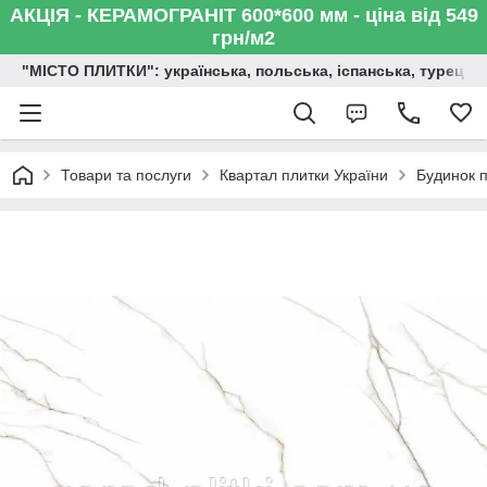
АКЦІЯ - КЕРАМОГРАНІТ 600*600 мм - ціна від 549
грн/м2
"МІСТО ПЛИТКИ": українська, польська, іспанська, турецька,
Товари та послуги
Квартал плитки України
Будинок п