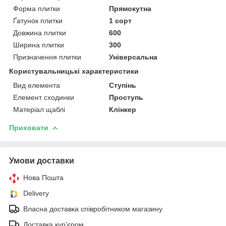
Форма плитки
Прямокутна
Ґатунок плитки
1 сорт
Довжина плитки
600
Ширина плитки
300
Призначення плитки
Універсальна
Користувальницькі характеристики
Вид елемента
Ступінь
Елемент сходинки
Проступь
Матеріал щаблі
Клінкер
Приховати
Умови доставки
Нова Пошта
Delivery
Власна доставка співробітником магазину
Доставка кур'єром