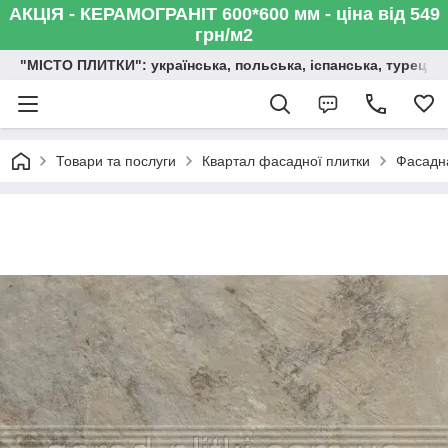
АКЦІЯ - КЕРАМОГРАНІТ 600*600 мм - ціна від 549
грн/м2
"МІСТО ПЛИТКИ": українська, польська, іспанська, турецька,
Товари та послуги
Квартал фасадної плитки
Фасадна