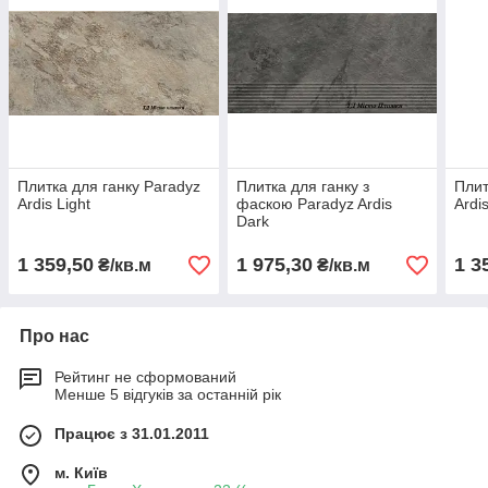
Плитка для ганку Paradyz
Плитка для ганку з
Плит
Ardis Light
фаскою Paradyz Ardis
Ardis
Dark
1 359,50
1 975,30
1 3
₴/кв.м
₴/кв.м
Про нас
Рейтинг не сформований
Менше 5 відгуків за останній рік
Працює з 31.01.2011
м. Київ