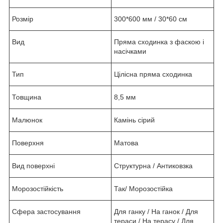
Розмір
300*600 мм / 30*60 см
Вид
Пряма сходинка з фаскою і
насічками
Тип
Цілісна пряма сходинка
Товщина
8,5 мм
Малюнок
Камінь сірий
Поверхня
Матова
Вид поверхні
Структурна / Антиковзка
Морозостійкість
Так/ Морозостійка
Сфера застосування
Для ганку / На ганок / Для
тераси / На терасу / Для