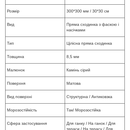
Розмір
300*300 мм / 30*30 см
Вид
Пряма сходинка з фаскою і
насічками
Тип
Цілісна пряма сходинка
Товщина
8,5 мм
Малюнок
Камінь сірий
Поверхня
Матова
Вид поверхні
Структурна / Антиковзка
Морозостійкість
Так/ Морозостійка
Сфера застосування
Для ганку / На ганок / Для
тераси / На терасу / Для