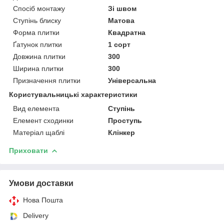
Спосіб монтажу
Зі швом
Ступінь блиску
Матова
Форма плитки
Квадратна
Ґатунок плитки
1 сорт
Довжина плитки
300
Ширина плитки
300
Призначення плитки
Універсальна
Користувальницькі характеристики
Вид елемента
Ступінь
Елемент сходинки
Проступь
Матеріал щаблі
Клінкер
Приховати
Умови доставки
Нова Пошта
Delivery