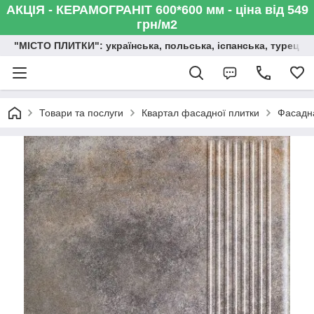
АКЦІЯ - КЕРАМОГРАНІТ 600*600 мм - ціна від 549
грн/м2
"МІСТО ПЛИТКИ": українська, польська, іспанська, турецька,
Товари та послуги
Квартал фасадної плитки
Фасадна