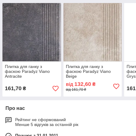
Плитка для ганку з
Плитка для ганку з
Плит
фаскою Paradyz Viano
фаскою Paradyz Viano
фаск
Antracite
Beige
Grys
132,60
від
₴
161,70
161
₴
від 161,70 ₴
Про нас
Рейтинг не сформований
Менше 5 відгуків за останній рік
Працює з 31.01.2011