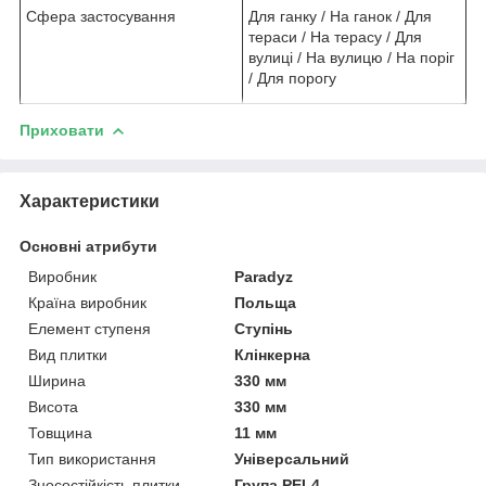
Сфера застосування
Для ганку / На ганок / Для
тераси / На терасу / Для
вулиці / На вулицю / На поріг
/ Для порогу
Приховати
Характеристики
Основні атрибути
Виробник
Paradyz
Країна виробник
Польща
Елемент ступеня
Ступінь
Вид плитки
Клінкерна
Ширина
330 мм
Висота
330 мм
Товщина
11 мм
Тип використання
Універсальний
Зносостійкість плитки
Група PEI-4