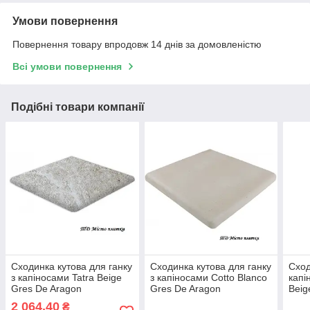
Умови повернення
Повернення товару впродовж 14 днів за домовленістю
Всі умови повернення
Подібні товари компанії
Сходинка кутова для ганку
Сходинка кутова для ганку
Сход
з капіносами Tatra Beige
з капіносами Cotto Blanco
капі
Gres De Aragon
Gres De Aragon
Beig
2 064,40
₴