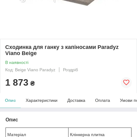
Сходинка для ганку з капіносами Paradyz
Viano Beige
В наявності
Код: Beige Viano Paradyz
Роздріб
1 873
₴
Опис
Характеристики
Доставка
Оплата
Умови п
Опис
Матеріал
Клінкерна плитка