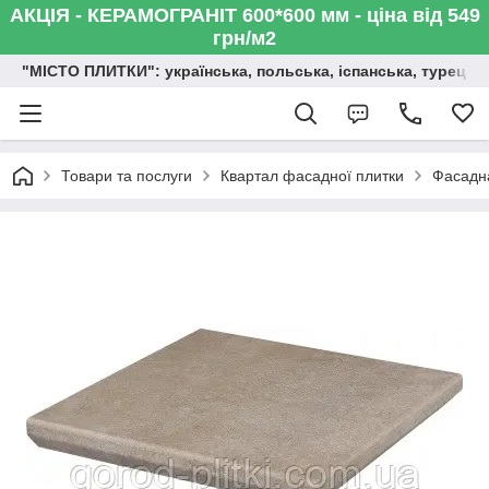
АКЦІЯ - КЕРАМОГРАНІТ 600*600 мм - ціна від 549
грн/м2
"МІСТО ПЛИТКИ": українська, польська, іспанська, турецька,
Товари та послуги
Квартал фасадної плитки
Фасадна