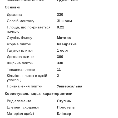
Основні
Довжина
330
Спосіб монтажу
Зі швом
Площа, що покривається
0.22
пачкою
Ступінь блиску
Матова
Форма плитки
Квадратна
Ґатунок плитки
1 сорт
Довжина плитки
300
Ширина плитки
330
Товщина плитки
11
Кількість плиток в одній
2
упаковці
Призначення плитки
Універсальна
Користувальницькі характеристики
Вид елемента
Ступінь
Елемент сходинки
Проступь
Матеріал щаблі
Клінкер