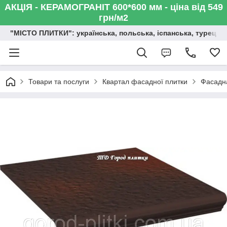
АКЦІЯ - КЕРАМОГРАНІТ 600*600 мм - ціна від 549
грн/м2
"МІСТО ПЛИТКИ": українська, польська, іспанська, турецька,
Товари та послуги
Квартал фасадної плитки
Фасадна