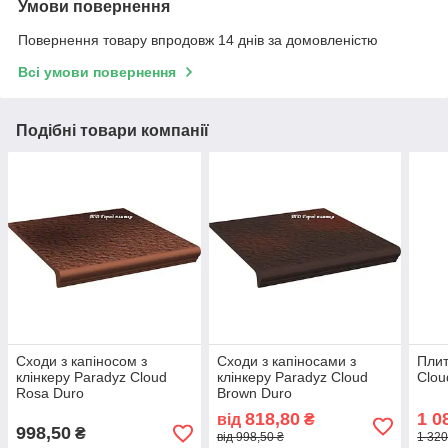
Умови повернення
Повернення товару впродовж 14 днів за домовленістю
Всі умови повернення
Подібні товари компанії
Сходи з капіносом з
Сходи з капіносами з
Плит
клінкеру Paradyz Cloud
клінкеру Paradyz Cloud
Clou
Rosa Duro
Brown Duro
818,80
1 0
від
₴
998,50
₴
від 998,50 ₴
1 320