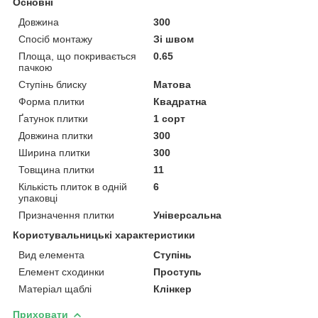
Основні
Довжина
300
Спосіб монтажу
Зі швом
Площа, що покривається
0.65
пачкою
Ступінь блиску
Матова
Форма плитки
Квадратна
Ґатунок плитки
1 сорт
Довжина плитки
300
Ширина плитки
300
Товщина плитки
11
Кількість плиток в одній
6
упаковці
Призначення плитки
Універсальна
Користувальницькі характеристики
Вид елемента
Ступінь
Елемент сходинки
Проступь
Матеріал щаблі
Клінкер
Приховати