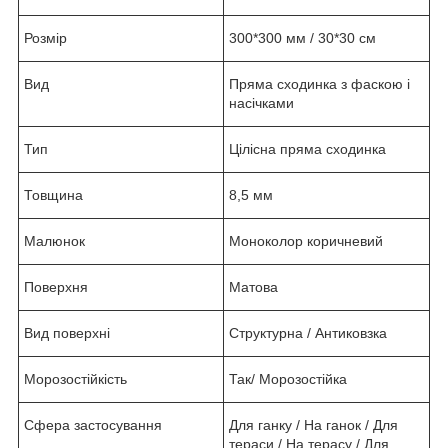
Розмір
300*300 мм / 30*30 см
Вид
Пряма сходинка з фаскою і
насічками
Тип
Цілісна пряма сходинка
Товщина
8,5 мм
Малюнок
Моноколор коричневий
Поверхня
Матова
Вид поверхні
Структурна / Антиковзка
Морозостійкість
Так/ Морозостійка
Сфера застосування
Для ганку / На ганок / Для
тераси / На терасу / Для