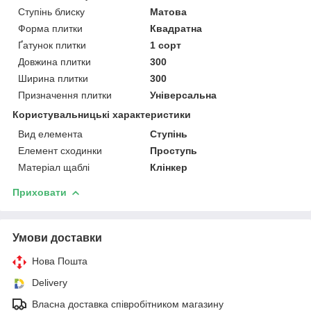
Ступінь блиску
Матова
Форма плитки
Квадратна
Ґатунок плитки
1 сорт
Довжина плитки
300
Ширина плитки
300
Призначення плитки
Універсальна
Користувальницькі характеристики
Вид елемента
Ступінь
Елемент сходинки
Проступь
Матеріал щаблі
Клінкер
Приховати
Умови доставки
Нова Пошта
Delivery
Власна доставка співробітником магазину