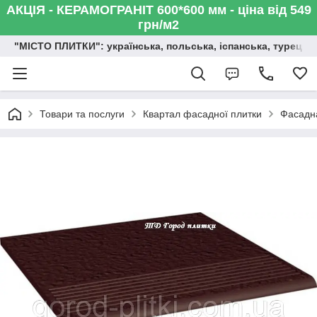
АКЦІЯ - КЕРАМОГРАНІТ 600*600 мм - ціна від 549
грн/м2
"МІСТО ПЛИТКИ": українська, польська, іспанська, турецька,
Товари та послуги
Квартал фасадної плитки
Фасадна