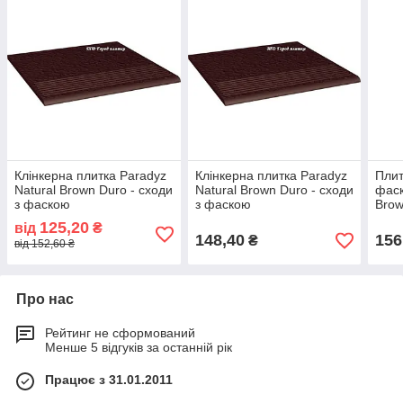
Клінкерна плитка Paradyz
Клінкерна плитка Paradyz
Плит
Natural Brown Duro - сходи
Natural Brown Duro - сходи
фаск
з фаскою
з фаскою
Brow
125,20
від
₴
148,40
156
₴
від 152,60 ₴
Про нас
Рейтинг не сформований
Менше 5 відгуків за останній рік
Працює з 31.01.2011