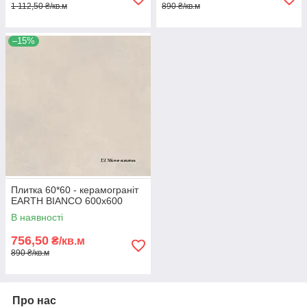
1 112,50 ₴/кв.м
890 ₴/кв.м
–15%
Плитка 60*60 - керамограніт
EARTH BIANCO 600х600
В наявності
756,50
₴/кв.м
890 ₴/кв.м
Про нас