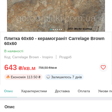
Плитка 60х60 - керамограніт Carrelage Brown
60x60
В наявності
Код: Carrelage Brown - Inspiro
Роздріб
643
₴/кв.м
756,50 ₴/кв.м
Економія
113.50 ₴
Залишилось
7 днів
Опис
Характеристики
Доставка
Оплата
Умови п
Опис