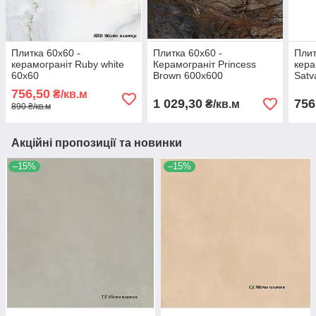
Плитка 60х60 -
Плитка 60х60 -
Плит
керамограніт Ruby white
Керамограніт Princess
кера
60x60
Brown 600x600
Satv
756,50
₴/кв.м
1 029,30
756
₴/кв.м
890 ₴/кв.м
Акційні пропозиції та новинки
–15%
–15%