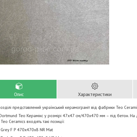
Опис
Характеристики
озділі представлений український керамограніт від фабрики Teo Cerami
Dortmund Тео Керамікс у розмірі 47х47 см/470х470 мм – під бетон. На
Teo Ceramics входять такі позиції:
 Grey F P 470x470x8 NR Mat