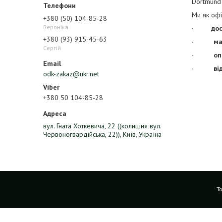
Dortmund
Ми як оф
+380 (50) 104-85-28
Вероніка
·
дос
+380 (93) 915-45-63
· макс
Сергій
· опера
· відпра
odk-zakaz@ukr.net
+380 50 104-85-28
вул. Гната Хоткевича, 22 ((колишня вул.
Червоногвардійська, 22)), Київ, Україна