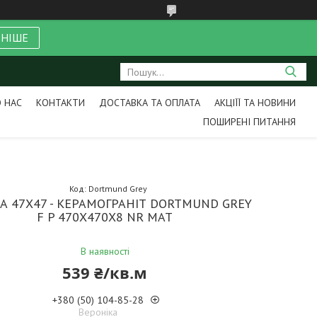
ЬНІШЕ
 НАС
КОНТАКТИ
ДОСТАВКА ТА ОПЛАТА
АКЦІЇЇ ТА НОВИНИ
ПОШИРЕНІ ПИТАННЯ
Код:
Dortmund Grey
А 47Х47 - КЕРАМОГРАНІТ DORTMUND GREY
F P 470X470X8 NR MAT
В наявності
539 ₴/кв.м
+380 (50) 104-85-28
Вероніка