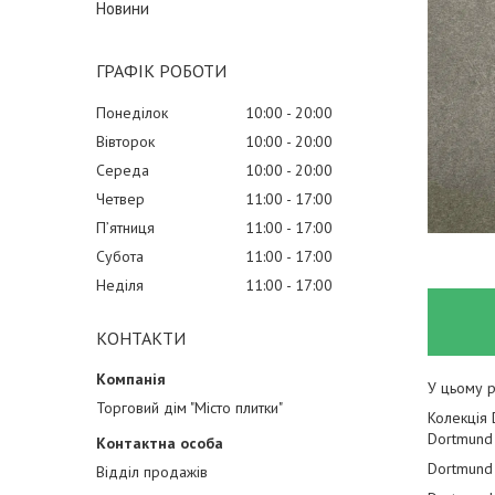
Новини
ГРАФІК РОБОТИ
Понеділок
10:00
20:00
Вівторок
10:00
20:00
Середа
10:00
20:00
Четвер
11:00
17:00
Пʼятниця
11:00
17:00
Субота
11:00
17:00
Неділя
11:00
17:00
КОНТАКТИ
У цьому р
Торговий дім "Місто плитки"
Колекція 
Dortmund 
Dortmund
Відділ продажів