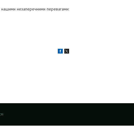
ся нашими незаперечними перевагами:
ті