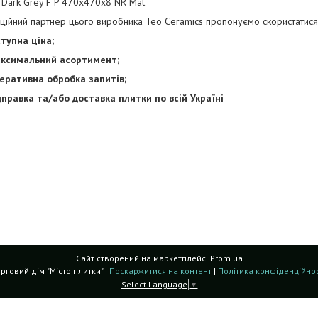
 Dark Grey F P 470x470x8 NR Mat
іційний партнер цього виробника Teo Ceramics пропонуємо скористати
тупна ціна;
имальний асортимент;
тивна обробка запитів;
вка та/або доставка плитки по всій Україні
Сайт створений на маркетплейсі
Prom.ua
Торговий дім "Місто плитки" |
Поскаржитися на контент
|
Політика конфіденційнос
Select Language
▼