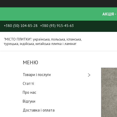
АКЦІЯ -
+380 (50) 104-85-28
+380 (93) 915-45-63
"МІСТО ПЛИТКИ": українська, польська, іспанська,
турецька, індійська, китайська плитка і ламінат
Товари і послуги
Статті
Про нас
Відгуки
Доставка і оплата