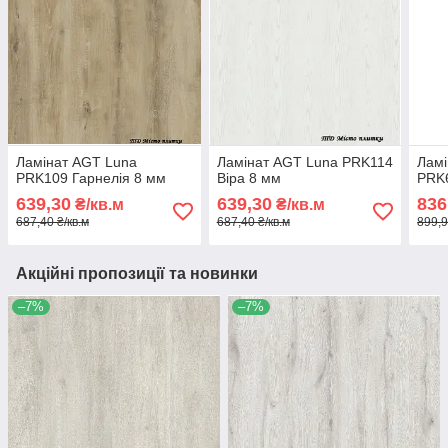
Ламінат AGT Luna
Ламінат AGT Luna PRK114
Ламі
PRK109 Гарнелія 8 мм
Віра 8 мм
PRK
639,30
639,30
836
₴/кв.м
₴/кв.м
687,40 ₴/кв.м
687,40 ₴/кв.м
899,9
Акційні пропозиції та новинки
–7%
–7%