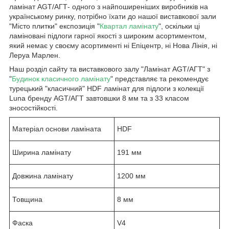
ламінат AGT/АГТ- одного з найпоширеніших виробників на
українському ринку, потрібно їхати до нашої виставкової зали
"Місто плитки" експозиція "
Квартал ламінату
", оскільки ці
ламіновані підлоги гарної якості з широким асортиментом,
який немає у своєму асортименті ні Епіцентр, ні Нова Лінія, ні
Леруа Марлен.
Наш розділ сайту та виставкового залу "Ламінат AGT/АГТ" з
"
Будинок класичного ламінату
" представляє та рекомендує
турецький "класичний" HDF ламінат для підлоги з колекції
Luna бренду AGT/АГТ завтовшки 8 мм та з 33 класом
зносостійкості.
Матеріал основи ламіната
HDF
Ширина ламінату
191 мм
Довжина ламінату
1200 мм
Товщина
8 мм
Фаска
V4