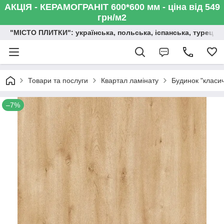
АКЦІЯ - КЕРАМОГРАНІТ 600*600 мм - ціна від 549
грн/м2
"МІСТО ПЛИТКИ": українська, польська, іспанська, турецька,
Товари та послуги
Квартал ламінату
Будинок "класич
–7%