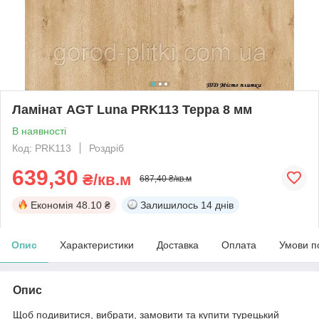
Ламінат AGT Luna PRK113 Терра 8 мм
В наявності
Код: PRK113
Роздріб
639,30
₴/кв.м
687,40 ₴/кв.м
Економія
48.10 ₴
Залишилось
14 днів
Опис
Характеристики
Доставка
Оплата
Умови п
Опис
Щоб подивитися, вибрати, замовити та купити турецький