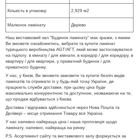
Кількість в упаковці
2,929 м2
Малюнок ламінату
Дерево
Наш виставковий зал "Будинок ламінату" має зразки, з якими
Ви зможете ознайомитись, вибрати та купити ламінат
турецького виробництва AGT/АГТ, який може застосовуватися
на підлогу: в кімнату / для кімнати, в коридор / для коридору, в
квартиру / для квартири, у приватний будинок / для
приватного будинку.
У нас, у Києві, Ви зможете замовити та купити безліч видів
ламінатів та отримати їх у будь-якій точці України, де
працюють служби доставки, при цьому ціна буде
максимально конкурентною та доступною, незважаючи на те,
що продаж відбувається з Києва.
Доставка / відправка здійснюється через Нова Пошта та
Делівері – місце отримання Товару вся Україна.
У нас напевно найкраща ціна і наша пропозиція щодо
ламінату, напевно, найкраща на ринку.
P.S. Асортимент сайту та виставкового залу формується за