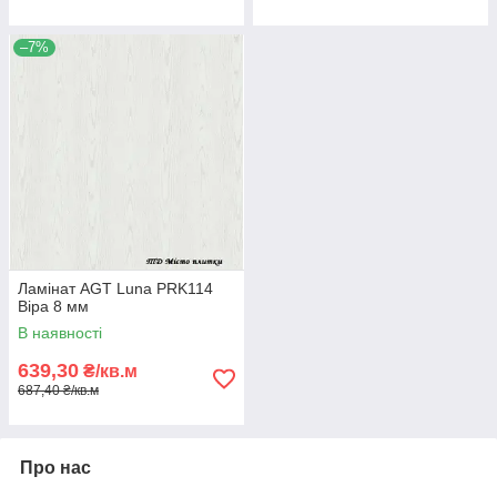
–7%
Ламінат AGT Luna PRK114
Віра 8 мм
В наявності
639,30
₴/кв.м
687,40 ₴/кв.м
Про нас