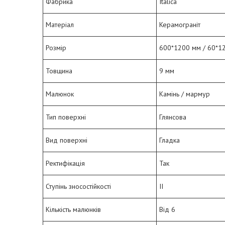
Фабрика
Italica
Матеріал
Керамограніт
Розмір
600*1200 мм / 60*1
Товщина
9 мм
Малюнок
Камінь / мармур
Тип поверхні
Глянсова
Вид поверхні
Гладка
Ректифікація
Так
Ступінь зносостійкості
II
Кількість малюнків
Від 6