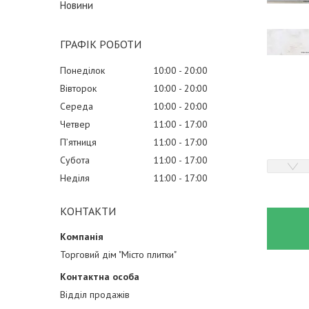
Новини
ГРАФІК РОБОТИ
Понеділок
10:00
20:00
Вівторок
10:00
20:00
Середа
10:00
20:00
Четвер
11:00
17:00
Пʼятниця
11:00
17:00
Субота
11:00
17:00
Неділя
11:00
17:00
КОНТАКТИ
Торговий дім "Місто плитки"
Відділ продажів