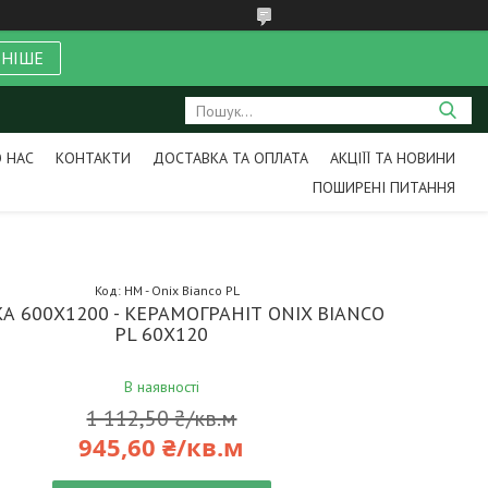
ЬНІШЕ
 НАС
КОНТАКТИ
ДОСТАВКА ТА ОПЛАТА
АКЦІЇЇ ТА НОВИНИ
ПОШИРЕНІ ПИТАННЯ
Код:
НМ - Onix Bianco PL
А 600Х1200 - КЕРАМОГРАНІТ ONIX BIANCO
PL 60X120
В наявності
1 112,50 ₴/кв.м
945,60 ₴/кв.м