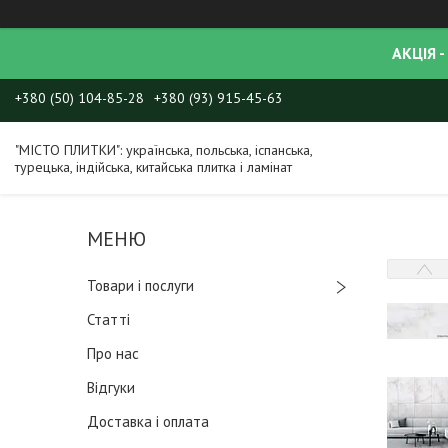
АКЦІЯ -
+380 (50) 104-85-28
+380 (93) 915-45-63
"МІСТО ПЛИТКИ": українська, польська, іспанська,
турецька, індійська, китайська плитка і ламінат
Товари і послуги
Статті
Про нас
Відгуки
Доставка і оплата