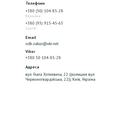
+380 (50) 104-85-28
Вероніка
+380 (93) 915-45-63
Сергій
odk-zakaz@ukr.net
+380 50 104-85-28
вул. Гната Хоткевича, 22 ((колишня вул.
Червоногвардійська, 22)), Київ, Україна