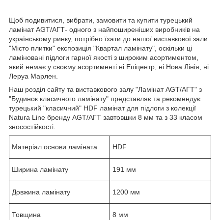
Щоб подивитися, вибрати, замовити та купити турецький
ламінат AGT/АГТ- одного з найпоширеніших виробників на
українському ринку, потрібно їхати до нашої виставкової зали
"Місто плитки" експозиція "Квартал ламінату", оскільки ці
ламіновані підлоги гарної якості з широким асортиментом,
який немає у своєму асортименті ні Епіцентр, ні Нова Лінія, ні
Леруа Марлен.
Наш розділ сайту та виставкового залу "Ламінат AGT/АГТ" з
"Будинок класичного ламінату" представляє та рекомендує
турецький "класичний" HDF ламінат для підлоги з колекції
Natura Line бренду AGT/АГТ завтовшки 8 мм та з 33 класом
зносостійкості.
Матеріал основи ламіната
HDF
Ширина ламінату
191 мм
Довжина ламінату
1200 мм
Товщина
8 мм