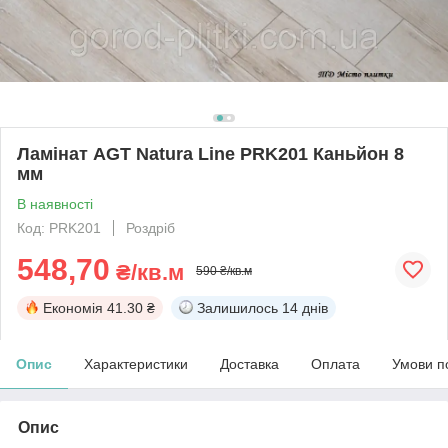
Ламінат AGT Natura Line PRK201 Каньйон 8
мм
В наявності
Код: PRK201
Роздріб
548,70
₴/кв.м
590 ₴/кв.м
Економія
41.30 ₴
Залишилось
14 днів
Опис
Характеристики
Доставка
Оплата
Умови п
Опис