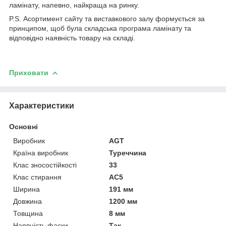
ламінату, напевно, найкраща на ринку.
P.S. Асортимент сайту та виставкового залу формується за
принципом, щоб була складська програма ламінату та
відповідно наявність товару на складі.
Приховати
Характеристики
Основні
Виробник
AGT
Країна виробник
Туреччина
Клас зносостійкості
33
Клас стирання
АС5
Ширина
191 мм
Довжина
1200 мм
Товщина
8 мм
Наявність фаски
Так