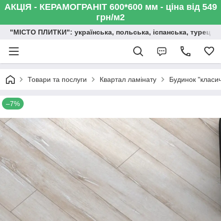
АКЦІЯ - КЕРАМОГРАНІТ 600*600 мм - ціна від 549
грн/м2
"МІСТО ПЛИТКИ": українська, польська, іспанська, турецька,
Товари та послуги
Квартал ламінату
Будинок "класич
–7%