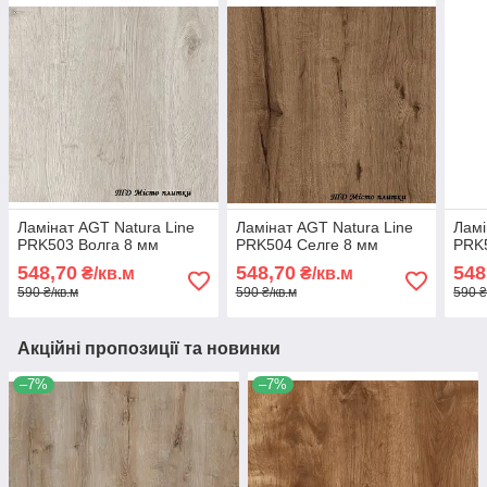
Ламінат AGT Natura Line
Ламінат AGT Natura Line
Ламі
PRK503 Волга 8 мм
PRK504 Селге 8 мм
PRK5
548,70
548,70
548
₴/кв.м
₴/кв.м
590 ₴/кв.м
590 ₴/кв.м
590 ₴
Акційні пропозиції та новинки
–7%
–7%