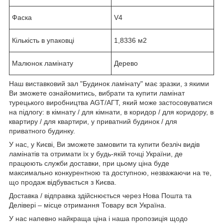
Фаска
V4
Кількість в упаковці
1,8336 м2
Малюнок ламінату
Дерево
Наш виставковий зал "Будинок ламінату" має зразки, з якими
Ви зможете ознайомитись, вибрати та купити ламінат
турецького виробництва AGT/АГТ, який може застосовуватися
на підлогу: в кімнату / для кімнати, в коридор / для коридору, в
квартиру / для квартири, у приватний будинок / для
приватного будинку.
У нас, у Києві, Ви зможете замовити та купити безліч видів
ламінатів та отримати їх у будь-якій точці України, де
працюють служби доставки, при цьому ціна буде
максимально конкурентною та доступною, незважаючи на те,
що продаж відбувається з Києва.
Доставка / відправка здійснюється через Нова Пошта та
Делівері – місце отримання Товару вся Україна.
У нас напевно найкраща ціна і наша пропозиція щодо