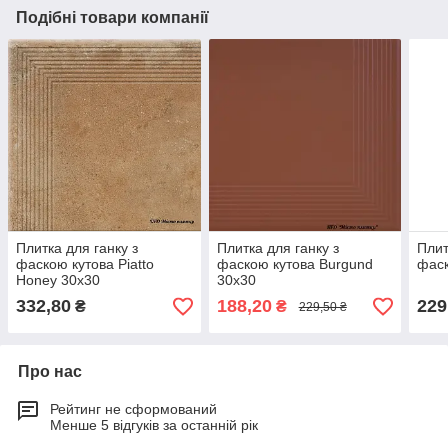
Подібні товари компанії
Плитка для ганку з
Плитка для ганку з
Плит
фаскою кутова Piatto
фаскою кутова Burgund
фаск
Honey 30x30
30х30
332,80
188,20
229
₴
₴
229,50 ₴
Про нас
Рейтинг не сформований
Менше 5 відгуків за останній рік