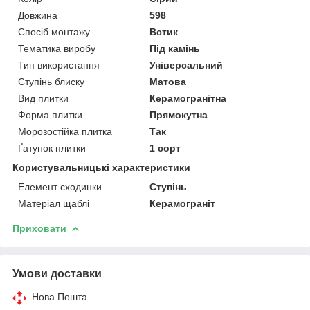
Довжина
598
Спосіб монтажу
Встик
Тематика виробу
Під камінь
Тип використання
Універсальний
Ступінь блиску
Матова
Вид плитки
Керамогранітна
Форма плитки
Прямокутна
Морозостійка плитка
Так
Ґатунок плитки
1 сорт
Користувальницькі характеристики
Елемент сходинки
Ступінь
Матеріал щаблі
Керамограніт
Приховати
Умови доставки
Нова Пошта