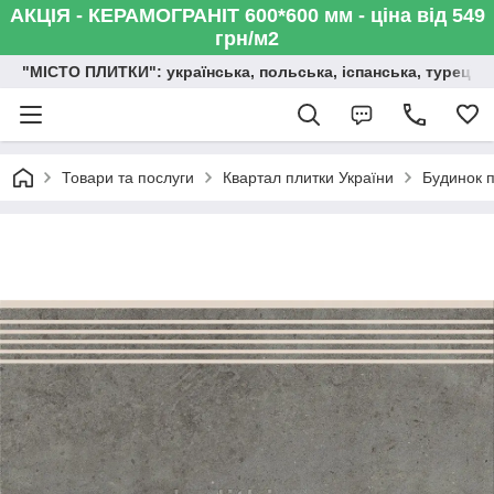
АКЦІЯ - КЕРАМОГРАНІТ 600*600 мм - ціна від 549
грн/м2
"МІСТО ПЛИТКИ": українська, польська, іспанська, турецька,
Товари та послуги
Квартал плитки України
Будинок п